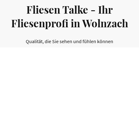
Fliesen Talke - Ihr
Fliesenprofi in Wolnzach
Qualität, die Sie sehen und fühlen können
Auf die fachgerechte Verlegung kommt es an.
Ob Sie Renovieren oder neu bauen wollen,
Sie erhalten von uns eine kompetente Beratung
einschließlich
der individuellen Planung für Ihre Projekte.
Eine fachgerecht saubere und termingerechte
Ausführung ist bei uns selbstverständlich.