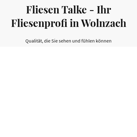
Fliesen Talke - Ihr
Fliesenprofi in Wolnzach
Qualität, die Sie sehen und fühlen können
Auf die fachgerechte Verlegung kommt es an.
Ob Sie Renovieren oder neu bauen wollen,
Sie erhalten von uns eine kompetente Beratung
einschließlich
der individuellen Planung für Ihre Projekte.
Eine fachgerecht saubere und termingerechte
Ausführung ist bei uns selbstverständlich.